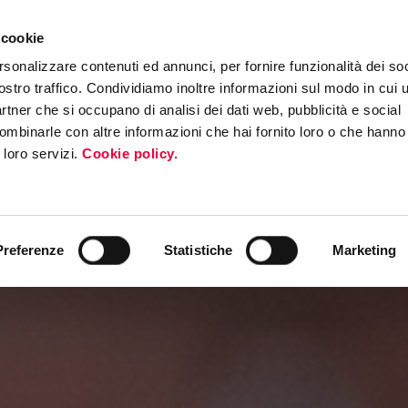
 cookie
RS PROGRAM
MEDIA & PRESS
PERCORSI, PREMI, AREE SPECIAL
rsonalizzare contenuti ed annunci, per fornire funzionalità dei soc
ostro traffico. Condividiamo inoltre informazioni sul modo in cui ut
partner che si occupano di analisi dei dati web, pubblicità e social
ombinarle con altre informazioni che hai fornito loro o che hanno
i loro servizi.
Cookie policy.
Preferenze
Statistiche
Marketing