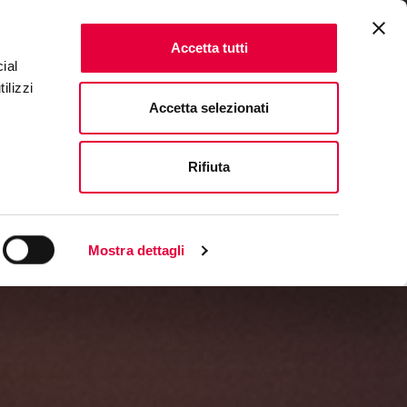
I
EVENTI
FAQ & CONTATTI
IT
|
EN
Accetta tutti
ial
ilizzi
Accetta selezionati
Rifiuta
Mostra dettagli