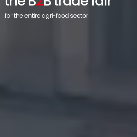
the B
2
B trade fair
for the entire agri-food sector