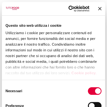
BACK TO CALENDAR
Questo sito web utilizza i cookie
CIHEAM BARI
Utilizziamo i cookie per personalizzare contenuti ed
Guided tastings of
annunci, per fornire funzionalità dei social media e per
analizzare il nostro traffico. Condividiamo inoltre
local products from
informazioni sul modo in cui utilizzi il nostro sito con i
nostri partner che si occupano di analisi dei dati web,
Albania and Bosnia
pubblicità e social media, i quali potrebbero combinarle
con altre informazioni che hai fornito loro o che hanno
and Herzegovina
raccolto dal tuo utilizzo dei loro servizi.
Cookie policy.
WEDNESDAY, 13 MAY 2026
|
15:30
Selezione
Hall 4 - Booth P25
Necessari
del
consenso
Preferenze
Mountain lands and ancient traditions: a journey through