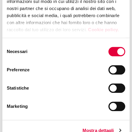
informazioni sul modo in cui utilizzi il nostro sito con i
nostri partner che si occupano di analisi dei dati web,
pubblicità e social media, i quali potrebbero combinarle
con altre informazioni che hai fornito loro o che hanno
raccolto dal tuo utilizzo dei loro servizi.
Cookie policy.
Selezione
Necessari
del
consenso
Preferenze
Each day offers a different journey made by Dolce Viola
Statistiche
di Parma: try PRESTIGE ritual, GOLD and VEGAN ones.
Presented by
Dolce Viola di Parma
Marketing
Phone: +39 3403664043
Translation available
Mostra dettagli