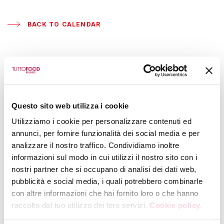
BACK TO CALENDAR
EMME PRODOTTI TIPICI SRL
Masterclass: Cristina
Pavlyuk
Questo sito web utilizza i cookie
Utilizziamo i cookie per personalizzare contenuti ed
WEDNESDAY, 13 MAY 2026
|
12:00
annunci, per fornire funzionalità dei social media e per
Hall 7 - Booth U31
analizzare il nostro traffico. Condividiamo inoltre
informazioni sul modo in cui utilizzi il nostro sito con i
nostri partner che si occupano di analisi dei dati web,
Only the best local ingredients!
pubblicità e social media, i quali potrebbero combinarle
Presented by
Emme Distribuzione
con altre informazioni che hai fornito loro o che hanno
raccolto dal tuo utilizzo dei loro servizi.
Cookie policy.