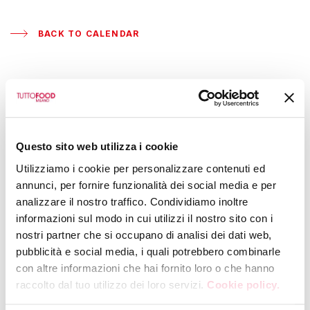
BACK TO CALENDAR
EMME PRODOTTI TIPICI SRL
Masterclass:
Vincenzo Fotia
Questo sito web utilizza i cookie
Utilizziamo i cookie per personalizzare contenuti ed
WEDNESDAY, 13 MAY 2026
|
13:00
annunci, per fornire funzionalità dei social media e per
Hall 7 - Booth U31
analizzare il nostro traffico. Condividiamo inoltre
informazioni sul modo in cui utilizzi il nostro sito con i
nostri partner che si occupano di analisi dei dati web,
Only the best local ingredients!
pubblicità e social media, i quali potrebbero combinarle
Presented by
Emme Distribuzione
con altre informazioni che hai fornito loro o che hanno
raccolto dal tuo utilizzo dei loro servizi.
Cookie policy.