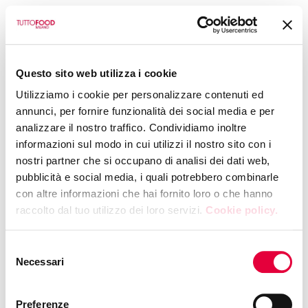
BACK TO CALENDAR
Questo sito web utilizza i cookie
ARSARP-AGENZIA REGIONALE PER LO SVILUPPO
Utilizziamo i cookie per personalizzare contenuti ed
AGRICOLO RURALE E DELLA PESCA DEL MOLISE
annunci, per fornire funzionalità dei social media e per
Show-cooking
analizzare il nostro traffico. Condividiamo inoltre
informazioni sul modo in cui utilizzi il nostro sito con i
WEDNESDAY, 13 MAY 2026
|
11:15
nostri partner che si occupano di analisi dei dati web,
Hall 7 - Booth CORRIDOIO, Hall 7 - Booth N07,
pubblicità e social media, i quali potrebbero combinarle
Hall 7 - Booth P01
con altre informazioni che hai fornito loro o che hanno
raccolto dal tuo utilizzo dei loro servizi.
Cookie policy.
Show-cooking
Selezione
Necessari
Presented by
Regione Molise - Arsarp
del
consenso
Preferenze
Free access