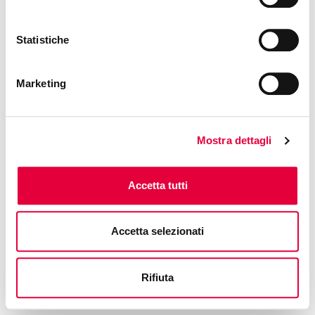
an authentic and quick dish
Statistiche
Presented by
NIEDDITTAS
Phone: +39 3425094268
Marketing
Free access
Mostra dettagli
Accetta tutti
Accetta selezionati
Rifiuta