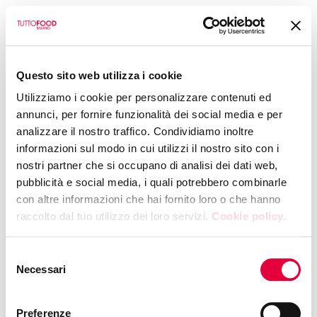
BACK TO CALENDAR
Questo sito web utilizza i cookie
COOPERATIVA PESCATORI ARBOREA S .C.A R.L.
Utilizziamo i cookie per personalizzare contenuti ed
Show Cooking –
annunci, per fornire funzionalità dei social media e per
analizzare il nostro traffico. Condividiamo inoltre
Nieddittas Pronte:
informazioni sul modo in cui utilizzi il nostro sito con i
nostri partner che si occupano di analisi dei dati web,
pre-cooked whole-
pubblicità e social media, i quali potrebbero combinarle
con altre informazioni che hai fornito loro o che hanno
shell mussels
raccolto dal tuo utilizzo dei loro servizi.
Cookie policy.
WEDNESDAY, 13 MAY 2026
|
14:30
Selezione
Hall 4 - Booth L16
Necessari
del
consenso
Preferenze
Fregola meets the convenience of Nieddittas Ready for