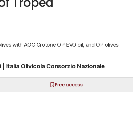
of Tropea
0
olives with AOC Crotone OP EVO oil, and OP olives
ni | Italia Olivicola Consorzio Nazionale
Free access