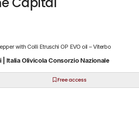
e Capital
0
pper with Colli Etruschi OP EVO oil – Viterbo
ni | Italia Olivicola Consorzio Nazionale
Free access