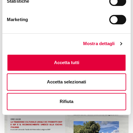
Phone: +39 3758625899
Statistiche
Free access
Marketing
Mostra dettagli
Accetta tutti
Accetta selezionati
Rifiuta