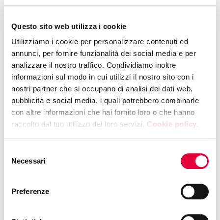
Questo sito web utilizza i cookie
Utilizziamo i cookie per personalizzare contenuti ed
annunci, per fornire funzionalità dei social media e per
analizzare il nostro traffico. Condividiamo inoltre
informazioni sul modo in cui utilizzi il nostro sito con i
nostri partner che si occupano di analisi dei dati web,
pubblicità e social media, i quali potrebbero combinarle
con altre informazioni che hai fornito loro o che hanno
raccolto dal tuo utilizzo dei loro servizi.
Cookie policy.
Selezione
Necessari
del
The protection of certified products and the value of
consenso
Italy’s food and wine heritage recognized by UNESCO
Preferenze
Presented by
CONSORZIO TUTELA DEL
MIELE DELLA LUNIGIANA DOP