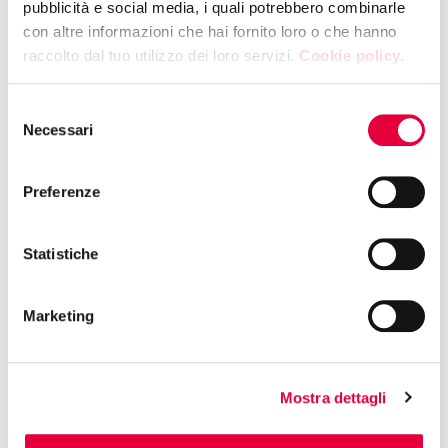
pubblicità e social media, i quali potrebbero combinarle
Taste Beyond the Refrigerated Counter
con altre informazioni che hai fornito loro o che hanno
raccolto dal tuo utilizzo dei loro servizi.
Cookie policy.
12:30 | HALL 10 - BOOTH F11
ENTROTERRA SPA
Selezione
Necessari
Showcooking
del
consenso
Preferenze
12:30 | HALL 4 - BOOTH M25
CONSORZIO SIGILLO ITALIANO
Statistiche
BEEF TASTING
Marketing
12:30 | HALL 10 - BOOTH F47
CIA - AGRICOLTORI ITALIANI
SHOW COOKING EVO Gastronomy
Mostra dettagli