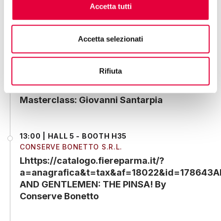
13:00 | HALL 4 - BOOTH L16
Accetta tutti
COOPERATIVA PESCATORI ARBOREA S .C.A R.L.
Show Cooking – Nieddittas Pronte: pre-
cooked half-shell mussels
Accetta selezionati
Rifiuta
13:00 | HALL 7 - BOOTH U31
EMME PRODOTTI TIPICI SRL
Masterclass: Giovanni Santarpia
13:00 | HALL 5 - BOOTH H35
CONSERVE BONETTO S.R.L.
Lhttps://catalogo.fiereparma.it/?
a=anagrafica&t=tax&af=18022&id=178643A
AND GENTLEMEN: THE PINSA! By
Conserve Bonetto