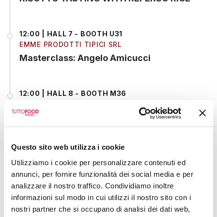
12:00 | HALL 7 - BOOTH U31
EMME PRODOTTI TIPICI SRL
Masterclass: Angelo Amicucci
12:00 | HALL 8 - BOOTH M36
ACCADEMIA NAZIONALE PIZZA DOC DI GIACCOLI
DOC S.R.L.
NETWORK AND GROWTH: Being Part of
an International Community — Value and
Questo sito web utilizza i cookie
Opportunities
Utilizziamo i cookie per personalizzare contenuti ed
annunci, per fornire funzionalità dei social media e per
analizzare il nostro traffico. Condividiamo inoltre
12:00 | HALL 4 - BOOTH M13
informazioni sul modo in cui utilizzi il nostro sito con i
PASTIFICIO GROPPI S.A.S.
nostri partner che si occupano di analisi dei dati web,
Launch of “La Sugheria”, the Evolution of