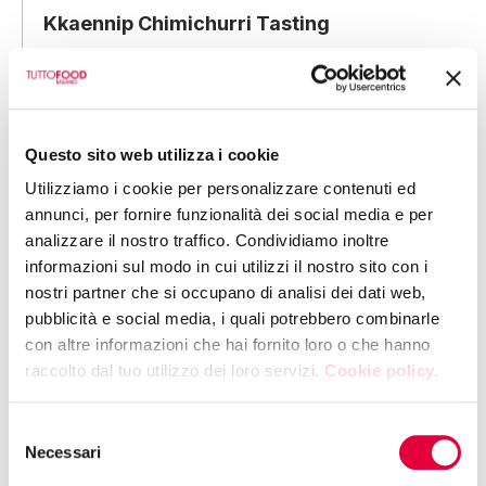
Kkaennip Chimichurri Tasting
12:00 | HALL 5 - BOOTH G08
ACETAIA TERRA DEL TUONO S.A.R.L.
Questo sito web utilizza i cookie
A Sip of Emilio!
Utilizziamo i cookie per personalizzare contenuti ed
annunci, per fornire funzionalità dei social media e per
12:00 | HALL 5 - BOOTH C33
analizzare il nostro traffico. Condividiamo inoltre
AGRICOLA LODIGIANA SRL A SOCIO UNICO
informazioni sul modo in cui utilizzi il nostro sito con i
RISOTTO TASTING WITH REPERSO RICE
nostri partner che si occupano di analisi dei dati web,
pubblicità e social media, i quali potrebbero combinarle
con altre informazioni che hai fornito loro o che hanno
12:00 | HALL 7 - BOOTH U31
raccolto dal tuo utilizzo dei loro servizi.
Cookie policy.
EMME PRODOTTI TIPICI SRL
Masterclass: Angelo Amicucci
Selezione
Necessari
del
consenso