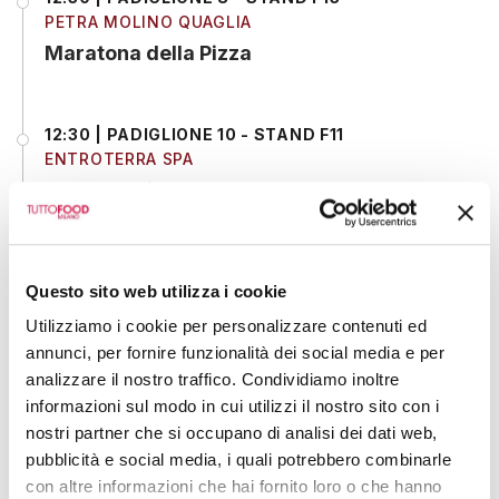
PETRA MOLINO QUAGLIA
Maratona della Pizza
12:30 | PADIGLIONE 10 - STAND F11
ENTROTERRA SPA
Showcooking
12:30 | PADIGLIONE 10 - STAND F47
Questo sito web utilizza i cookie
CIA - AGRICOLTORI ITALIANI
SHOW PIZZA Roma Capitale
Utilizziamo i cookie per personalizzare contenuti ed
annunci, per fornire funzionalità dei social media e per
analizzare il nostro traffico. Condividiamo inoltre
informazioni sul modo in cui utilizzi il nostro sito con i
13:00 | PADIGLIONE 4 - STAND L16
COOPERATIVA PESCATORI ARBOREA S .C.A R.L.
nostri partner che si occupano di analisi dei dati web,
pubblicità e social media, i quali potrebbero combinarle
Show Cooking - Nieddittas Pronte: cozze
con altre informazioni che hai fornito loro o che hanno
precotte in mezzo guscio