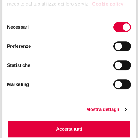
raccolto dal tuo utilizzo dei loro servizi.
Cookie policy.
13:00 | PADIGLIONE 7 - STAND U31
Selezione
Necessari
EMME PRODOTTI TIPICI SRL
del
Masterclass: Vincenzo Fotia
consenso
Preferenze
13:00 | PADIGLIONE 6 - STAND L17
DOLCE VIOLA DI PARMA
Statistiche
Dolce Viola di Parma: Rituale gourmet
Marketing
13:00 | PADIGLIONE 8 - STAND M36
ACCADEMIA NAZIONALE PIZZA DOC DI GIACCOLI
Mostra dettagli
DOC S.R.L.
OLTRE LA TECNICA: Italia, Germania,
Turchia: la pizza come linguaggio
Accetta tutti
universale