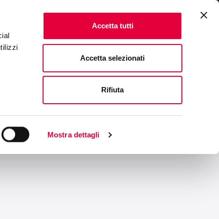
ONALE
FAQ & CONTATTI
IT
|
EN
Accetta tutti
ial
ilizzi
Accetta selezionati
Rifiuta
Mostra dettagli