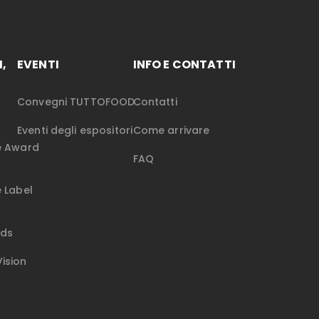
,
EVENTI
INFO E CONTATTI
Convegni TUTTOFOOD
Contatti
Eventi degli espositori
Come arrivare
re Award
FAQ
e Label
rds
ision