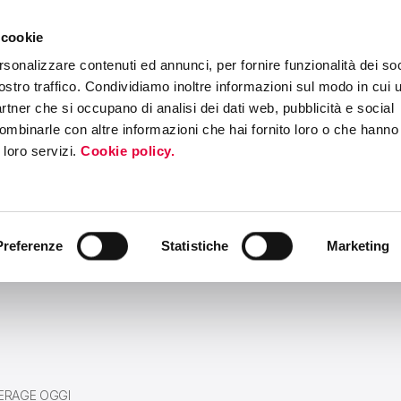
 cookie
ERS PROGRAM
MEDIA & PRESS
EVENTI
ROADSHOW INTERNAZI
rsonalizzare contenuti ed annunci, per fornire funzionalità dei soc
ostro traffico. Condividiamo inoltre informazioni sul modo in cui ut
partner che si occupano di analisi dei dati web, pubblicità e social
ombinarle con altre informazioni che hai fornito loro o che hanno
i loro servizi.
Cookie policy.
Preferenze
Statistiche
Marketing
ERAGE OGGI