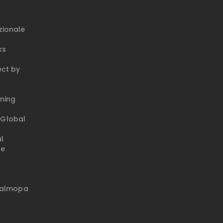
zionale
ks
ct by
ning
Global
l
ce
talmopa