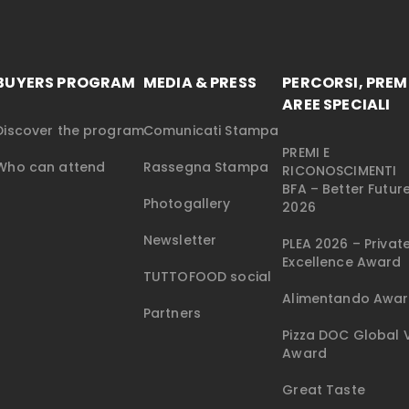
BUYERS PROGRAM
MEDIA & PRESS
PERCORSI, PREMI
AREE SPECIALI
Discover the program
Comunicati Stampa
PREMI E
Who can attend
Rassegna Stampa
RICONOSCIMENTI
BFA – Better Futu
Photogallery
2026
Newsletter
PLEA 2026 – Privat
Excellence Award
TUTTOFOOD social
Alimentando Awa
Partners
Pizza DOC Global V
Award
Great Taste