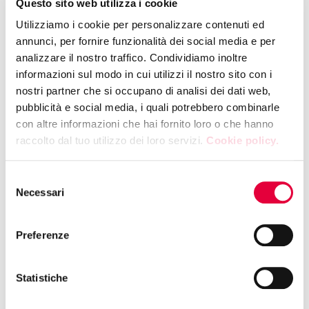
Questo sito web utilizza i cookie
modernizzazione del commercio tradizionale, grazie
alla digitalizzazione e al miglioramento delle
Utilizziamo i cookie per personalizzare contenuti ed
infrastrutture
”, ha dichiarato
Beatrice Bonizzoni,
annunci, per fornire funzionalità dei social media e per
Business Development Global Snapshot di
analizzare il nostro traffico. Condividiamo inoltre
NielsenIQ. “
Fattori determinanti sono stati anche la
informazioni sul modo in cui utilizzi il nostro sito con i
crescita, in numero e importanza, dei negozi di
nostri partner che si occupano di analisi dei dati web,
piccole dimensioni, le strategie di up-trading e down-
pubblicità e social media, i quali potrebbero combinarle
trading* nei super e ipermercati, oltre che il forte
con altre informazioni che hai fornito loro o che hanno
sviluppo dell’e-commerce avanzato come il quick
raccolto dal tuo utilizzo dei loro servizi.
Cookie policy.
commerce e il social commerce
” – ha concluso
Bonizzoni
.
Selezione
Necessari
del
La
TUTTOFOOD Week (3-8 maggio)
– Un’altra
consenso
grande novità di questa edizione sarà il fuori salone
ufficiale della fiera, che trasformerà Milano in un
Preferenze
palcoscenico dedicato alla cultura del cibo, con
eventi, degustazioni, show-cooking e incontri
Statistiche
esclusivi con chef e brand internazionali. Per gli
operatori di tutto il mondo, questa sarà