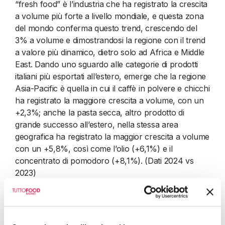
“fresh food” è l’industria che ha registrato la crescita
a volume più forte a livello mondiale, e questa zona
del mondo conferma questo trend, crescendo del
3% a volume e dimostrandosi la regione con il trend
a valore più dinamico, dietro solo ad Africa e Middle
East. Dando uno sguardo alle categorie di prodotti
italiani più esportati all’estero, emerge che la regione
Asia-Pacific è quella in cui il caffè in polvere e chicchi
ha registrato la maggiore crescita a volume, con un
+2,3%; anche la pasta secca, altro prodotto di
grande successo all’estero, nella stessa area
geografica ha registrato la maggior crescita a volume
con un +5,8%, così come l’olio (+6,1%) e il
concentrato di pomodoro (+8,1%). (Dati 2024 vs
2023)
“
Questi numeri sono giustificati da una serie di fattori
che contribuiscono all’evoluzione dei canali di
vendita nei Paesi asiatici, a partire dalla