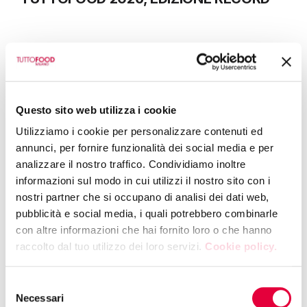
18 May 2026
FORUM INTERNAZIONALE DELLA
CUCINA ITALIANA
Questo sito web utilizza i cookie
Utilizziamo i cookie per personalizzare contenuti ed
15 May 2026
annunci, per fornire funzionalità dei social media e per
TUTTOFOOD 2026: FIERA DA RECORD
analizzare il nostro traffico. Condividiamo inoltre
CON +30% DI PRESENZE
informazioni sul modo in cui utilizzi il nostro sito con i
nostri partner che si occupano di analisi dei dati web,
pubblicità e social media, i quali potrebbero combinarle
11 May 2026
con altre informazioni che hai fornito loro o che hanno
TUTTOFOOD 2026, INAUGURATA
raccolto dal tuo utilizzo dei loro servizi.
Cookie policy.
L’EDIZIONE 2026
Selezione
Necessari
del