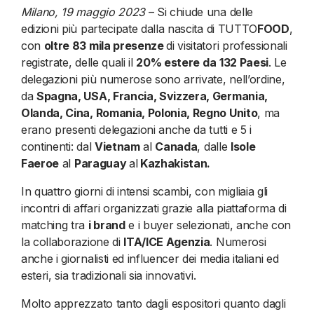
Milano, 19 maggio 2023
– Si chiude una delle
edizioni più partecipate dalla nascita di TUTTO
FOOD
,
con
oltre 83 mila presenze
di visitatori professionali
registrate, delle quali il
20% estere da
132 Paesi
. Le
delegazioni più numerose sono arrivate, nell’ordine,
da
Spagna, USA, Francia, Svizzera, Germania,
Olanda, Cina, Romania, Polonia, Regno Unito
, ma
erano presenti delegazioni anche da tutti e 5 i
continenti: dal
Vietnam
al
Canada
, dalle
Isole
Faeroe
al
Paraguay
al
Kazhakistan.
In quattro giorni di intensi scambi, con migliaia gli
incontri di affari organizzati grazie alla piattaforma di
matching tra
i brand
e i buyer selezionati, anche con
la collaborazione di
ITA/ICE Agenzia
. Numerosi
anche i giornalisti ed influencer dei media italiani ed
esteri, sia tradizionali sia innovativi.
Molto apprezzato tanto dagli espositori quanto dagli