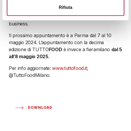
europea, che supporterà in maniera ancora più
Rifiuta
efficace le aziende che intendono puntare
sull’internazionalizzazione per far crescere il loro
business.
Il prossimo appuntamento è a Parma dal 7 al 10
maggio 2024. L’appuntamento con la decima
edizione di TUTTO
FOOD
è invece a fieramilano
dal 5
all’8 maggio 2025
.
Per info aggiornate:
www.tuttofood.it
;
@TuttoFoodMilano.
DOWNLOAD