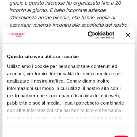
grazie a questo interesse ho organizzato fino a 20
incontri al giorno. È bello incontare aziende
d’eccellenza anche piccole, che hanno voglia di
esportare venendo incontro alle specificità del nostro
mercato”
, afferma
Wafi Issa di Food Choice Trading
Co. (Arabia Saudita)
.
Per i mercati più consolidati, la chiave è la scoperta
Questo sito web utilizza i cookie
di nuovi prodotti. Conferma
Mark Phillips di Central
Market
, insegna che conta 10 special food store in
Utilizziamo i cookie per personalizzare contenuti ed
Texas:
“Ci ha molto soddisfatto la presenza di
annunci, per fornire funzionalità dei social media e per
prodotti a base di tartufo, come un un guacamole al
analizzare il nostro traffico. Condividiamo inoltre
tartufo. Il guacamole è un simbolo della cucina tex-
informazioni sul modo in cui utilizzi il nostro sito con i
mex e poterlo rinnovare è una grande opportunità di
nostri partner che si occupano di analisi dei dati web,
business. Oltre ai prodotti italiani, abbiamo scoperto
pubblicità e social media, i quali potrebbero combinarle
proposte interessanti anche da Paesi come Grecia,
con altre informazioni che hai fornito loro o che hanno
Spagna e perfino Cina”
.
raccolto dal tuo utilizzo dei loro servizi.
Cookie policy.
Condivisione di conoscenze oltre che di business,
Selezione