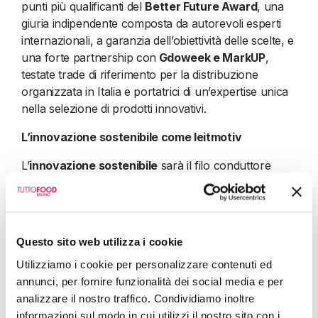
punti più qualificanti del
Better Future Award
, una
giuria indipendente composta da autorevoli esperti
internazionali, a garanzia dell’obiettività delle scelte, e
una forte partnership con
Gdoweek e MarkUP
,
testate trade di riferimento per la distribuzione
organizzata in Italia e portatrici di un’expertise unica
nella selezione di prodotti innovativi.
L’innovazione sostenibile come leitmotiv
L’
innovazione sostenibile
sarà il filo conduttore
anche nel percorso espositivo. Quest’anno i visitatori
potranno contare in particolare su un inedito
Green
Trail
che li guiderà alla scoperta dei
prodotti bio,
naturali, free-from, plant-based, km zero, a
Questo sito web utilizza i cookie
etichetta corta o sostenibili
nei diversi settori e che
Utilizziamo i cookie per personalizzare contenuti ed
integrerà le proposte legate alla
transizione digitale
annunci, per fornire funzionalità dei social media e per
proposte sia nei padiglioni, sia specificamente nel
analizzare il nostro traffico. Condividiamo inoltre
settore TUTTO
DIGITAL
, focalizzato su commercio
informazioni sul modo in cui utilizzi il nostro sito con i