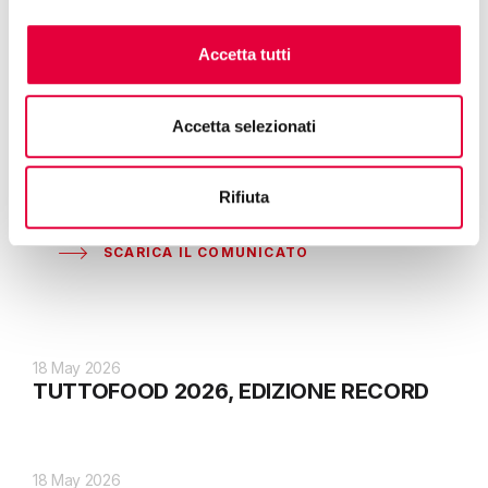
TUTTO
FOOD
2023 si terrà a fieramilano dall’8 all11
Accetta tutti
maggio 2023.
Per info aggiornate:
www.tuttofood.it
,
Accetta selezionati
@TuttoFoodMilano.
Rifiuta
SCARICA IL COMUNICATO
18 May 2026
TUTTOFOOD 2026, EDIZIONE RECORD
18 May 2026