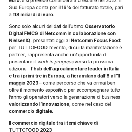
euro,
e si prevede continuerà a crescere nel 2022. Il
Sud Europa conta per
il 16%
del fatturato totale, pari
a
118 miliardi di euro
.
Sono solo alcuni dei dati dell’ultimo
Osservatorio
Digital FMCG
di Netcomm in collaborazione con
NielsenIQ
, presentati oggi al
Netcomm Focus Food
:
per TUTTO
FOOD
l’evento, di cui la manifestazione è
partner, rappresenta anche un’opportunità di
presentare il
work in progress
verso la prossima
edizione
– l’hub dell’agroalimentare leader in Italia
e tra i primi tre in Europa
,
a fieramilano dall’8 all’11
maggio 2023 –
come percorso che va ormai ben
oltre il momento espositivo per accompagnare tutto
l’anno gli operatori verso la generazione di business
valorizzando l’innovazione
, come nel caso del
commercio digitale.
Il commercio digitale tra i temi chiave di
TUTTO
FOOD 2023