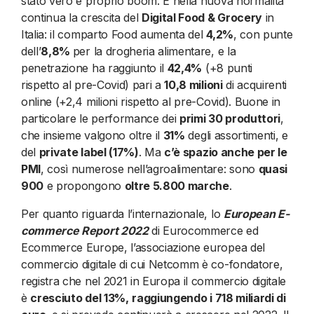
stato vero e proprio boom. E nella nuova normalità
continua la crescita del
Digital Food & Grocery
in
Italia: il comparto Food aumenta del
4,2%
, con punte
dell’
8,8%
per la drogheria alimentare, e la
penetrazione ha raggiunto il
42,4%
(+8 punti
rispetto al pre-Covid) pari a
10,8 milioni
di acquirenti
online (+2,4 milioni rispetto al pre-Covid). Buone in
particolare le performance dei
primi 30 produttori
,
che insieme valgono oltre il
31%
degli assortimenti, e
del
private label (17%)
. Ma
c’è spazio anche per le
PMI
, così numerose nell’agroalimentare: sono
quasi
900
e propongono
oltre 5.800 marche
.
Per quanto riguarda l’internazionale, lo
European E-
commerce Report 2022
di Eurocommerce ed
Ecommerce Europe, l’associazione europea del
commercio digitale di cui Netcomm è co-fondatore,
registra che nel 2021 in Europa il commercio digitale
è
cresciuto del 13%,
raggiungendo i 718 miliardi di