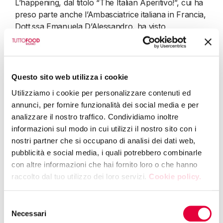
L’happening, dal titolo “The Italian Aperitivo!”, cui ha
preso parte anche l’Ambasciatrice italiana in Francia,
Dott.ssa Emanuela D’Alessandro, ha visto
protagonisti i formaggi italiani a indicazione
geografica, presentati grazie a un’attività di tasting e
scoperta costruita in collaborazione con AFIDOP
(Associazione formaggi italiani DOP e IGP). L’evento
Questo sito web utilizza i cookie
è stato organizzato in partnership con KoelnMesse e
Utilizziamo i cookie per personalizzare contenuti ed
AFIDOP.
annunci, per fornire funzionalità dei social media e per
analizzare il nostro traffico. Condividiamo inoltre
informazioni sul modo in cui utilizzi il nostro sito con i
nostri partner che si occupano di analisi dei dati web,
pubblicità e social media, i quali potrebbero combinarle
SCARICA IL COMUNICATO
con altre informazioni che hai fornito loro o che hanno
raccolto dal tuo utilizzo dei loro servizi.
Cookie policy.
Selezione
18 May 2026
Necessari
TUTTOFOOD 2026, EDIZIONE RECORD
del