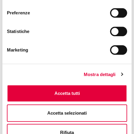
consenso
Preferenze
18 May 2026
FORUM INTERNAZIONALE DELLA
Statistiche
CUCINA ITALIANA
Marketing
15 May 2026
TUTTOFOOD 2026: FIERA DA RECORD
CON +30% DI PRESENZE
Mostra dettagli
Accetta tutti
11 May 2026
TUTTOFOOD 2026, INAUGURATA
L’EDIZIONE 2026
Accetta selezionati
Rifiuta