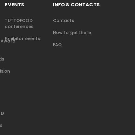
EVENTS
INFO & CONTACTS
TUTTOFOOD
Contacts
conferences
How to get there
Exhibitor events
e Award
FAQ
ds
ision
OD
ks