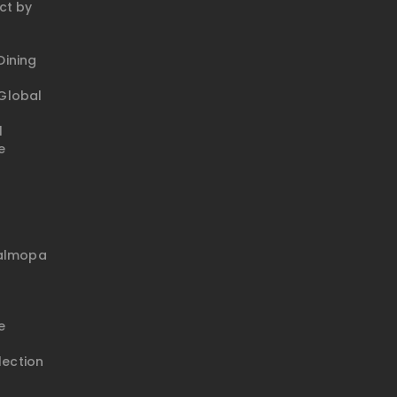
ct by
ining
Global
l
e
talmopa
e
lection