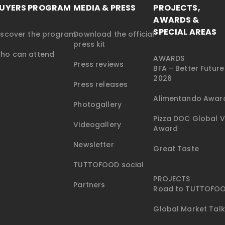
UYERS PROGRAM
MEDIA & PRESS
PROJECTS,
AWARDS &
SPECIAL AREAS
iscover the program
Download the official
press kit
ho can attend
AWARDS
Press reviews
BFA – Better Futur
2026
Press releases
Alimentando Awar
Photogallery
Pizza DOC Global V
Videogallery
Award
Newsletter
Great Taste
TUTTOFOOD social
PROJECTS
Partners
Road to TUTTOFO
Global Market Tal