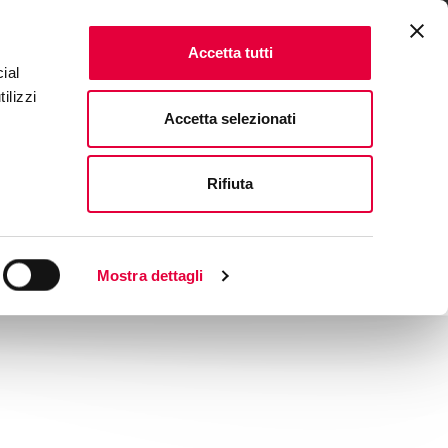
ENTS
FAQ & CONTACTS
IT
|
EN
Accetta tutti
ial
ilizzi
Accetta selezionati
Rifiuta
Mostra dettagli