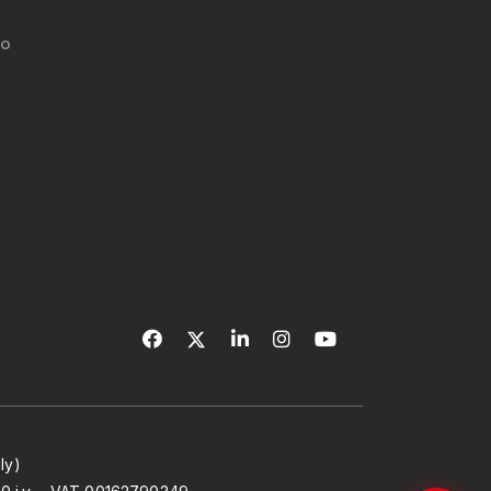
po
ly)