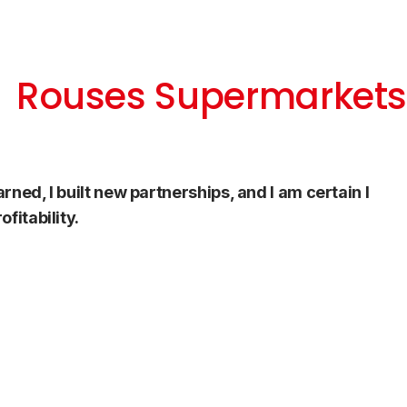
Rouses Supermarket
ned, I built new partnerships, and I am certain I
fitability.