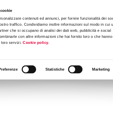
 cookie
ERS PROGRAM
MEDIA & PRESS
INTERNATIONAL ROADSHOW
EV
rsonalizzare contenuti ed annunci, per fornire funzionalità dei soc
ostro traffico. Condividiamo inoltre informazioni sul modo in cui ut
partner che si occupano di analisi dei dati web, pubblicità e social
ombinarle con altre informazioni che hai fornito loro o che hanno
i loro servizi.
Cookie policy.
Preferenze
Statistiche
Marketing