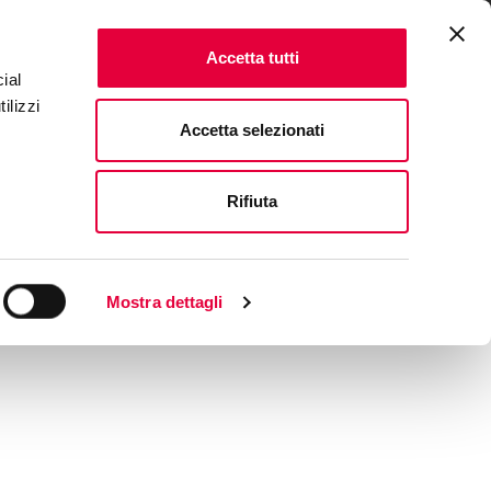
ONALE
FAQ & CONTATTI
IT
|
EN
Accetta tutti
ial
ilizzi
Accetta selezionati
Rifiuta
Mostra dettagli