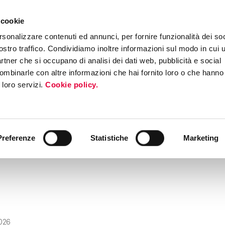
 cookie
ERS PROGRAM
MEDIA & PRESS
EVENTI
ROADSHOW INTERNAZI
rsonalizzare contenuti ed annunci, per fornire funzionalità dei soc
ostro traffico. Condividiamo inoltre informazioni sul modo in cui ut
partner che si occupano di analisi dei dati web, pubblicità e social
ombinarle con altre informazioni che hai fornito loro o che hanno
i loro servizi.
Cookie policy.
Preferenze
Statistiche
Marketing
2026