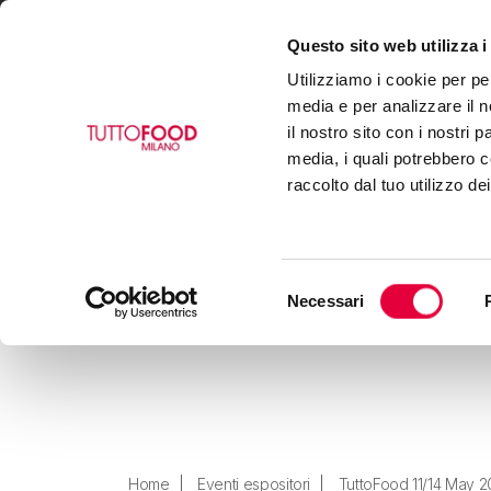
Questo sito web utilizza i
VISITA
ESPONI
BUY
Utilizziamo i cookie per pe
media e per analizzare il n
il nostro sito con i nostri 
media, i quali potrebbero c
raccolto dal tuo utilizzo de
Selezione
Necessari
del
consenso
Home
Eventi espositori
TuttoFood 11/14 May 