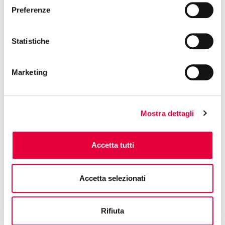
12:15 | PADIGLIONE 5 - STAND F32
Preferenze
SELEKTIA ITALIA SRL
Live Showcooking - Risotto and gnocchi
Truffle Experience
Statistiche
Marketing
12:30 | PADIGLIONE 8 - STAND E33
MOLINO GRASSI SPA
A pranzo con le stelle del Molino -
Mostra dettagli
Cristiano Tomei
Accetta tutti
12:30 | PADIGLIONE 2 - STAND F07
COMAVICOLA SPA
Showcooking IYO RESTAURANT
Accetta selezionati
Rifiuta
12:30
SPATA CLEMENTINA