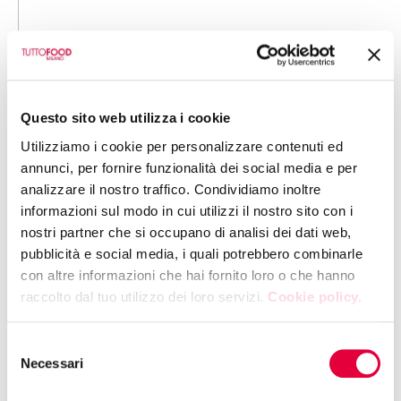
12:00 | PADIGLIONE 10 - STAND F47
CIA - AGRICOLTORI ITALIANI
SHOW PIZZA Perla di Puglia
Questo sito web utilizza i cookie
Utilizziamo i cookie per personalizzare contenuti ed
12:00 | PADIGLIONE 10 - STAND E23
annunci, per fornire funzionalità dei social media e per
ITALIAN NICE - ZICILY FOOD
analizzare il nostro traffico. Condividiamo inoltre
APERI-ZICILY CU PANI CUNZATU
informazioni sul modo in cui utilizzi il nostro sito con i
nostri partner che si occupano di analisi dei dati web,
pubblicità e social media, i quali potrebbero combinarle
con altre informazioni che hai fornito loro o che hanno
12:00 | PADIGLIONE 10 - STAND K51
RISO ZACCARIA
raccolto dal tuo utilizzo dei loro servizi.
Cookie policy.
Degustazione risotto allo zafferano, in
collaborazione con CIGAC
Selezione
Necessari
del
consenso