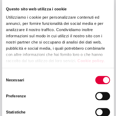
Cooking Show "La nuova era del senza
Questo sito web utilizza i cookie
glutine con Fabio Nazzari"
Utilizziamo i cookie per personalizzare contenuti ed
annunci, per fornire funzionalità dei social media e per
analizzare il nostro traffico. Condividiamo inoltre
10:30 - 12:00
informazioni sul modo in cui utilizzi il nostro sito con i
BETTER FUTURE ARENA - PAD. 10
nostri partner che si occupano di analisi dei dati web,
Banco Alimentare e GDO contro lo spreco
pubblicità e social media, i quali potrebbero combinarle
alimentare. Tra impatto economico e
con altre informazioni che hai fornito loro o che hanno
valore sociale
raccolto dal tuo utilizzo dei loro servizi.
Cookie policy.
Selezione
10:30 - 12:00
Necessari
del
FRUIT & VEG ARENA - PAD. 4
consenso
Plant based, da ortofrutta a food:
Preferenze
abbinamenti innovativi per la GDO globale
Statistiche