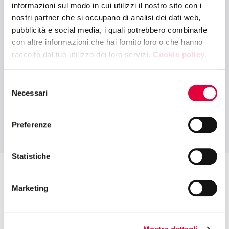
informazioni sul modo in cui utilizzi il nostro sito con i
13:15 - 14:00
nostri partner che si occupano di analisi dei dati web,
MIXOLOGY ARENA - PAD. 6
pubblicità e social media, i quali potrebbero combinarle
IL RUOLO DEL CAFFE' NELLA MIXOLOGY
con altre informazioni che hai fornito loro o che hanno
MODERNA, 0 ACOHOL & CLASSIC
raccolto dal tuo utilizzo dei loro servizi.
Cookie policy.
COCKTAIL
Selezione
Necessari
del
consenso
Preferenze
Statistiche
Marketing