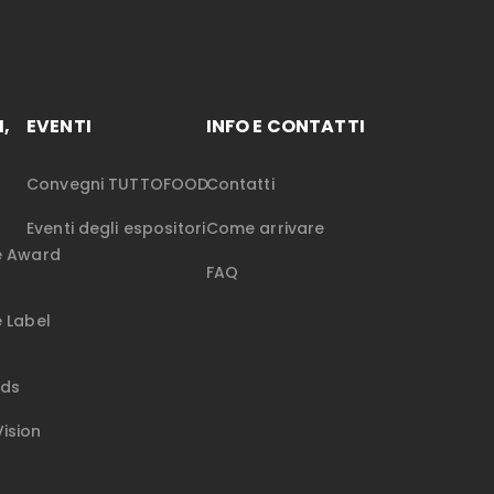
,
EVENTI
INFO E CONTATTI
Convegni TUTTOFOOD
Contatti
Eventi degli espositori
Come arrivare
re Award
FAQ
e Label
rds
ision