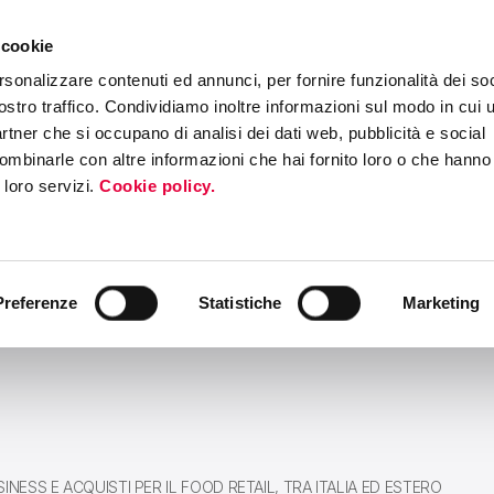
 cookie
ERS PROGRAM
MEDIA & PRESS
EVENTI
ROADSHOW INTERNAZI
rsonalizzare contenuti ed annunci, per fornire funzionalità dei soc
ostro traffico. Condividiamo inoltre informazioni sul modo in cui ut
partner che si occupano di analisi dei dati web, pubblicità e social
ombinarle con altre informazioni che hai fornito loro o che hanno
i loro servizi.
Cookie policy.
Preferenze
Statistiche
Marketing
INESS E ACQUISTI PER IL FOOD RETAIL, TRA ITALIA ED ESTERO