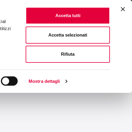
ONALE
FAQ & CONTATTI
IT
|
EN
Accetta tutti
ial
ilizzi
Accetta selezionati
Rifiuta
Mostra dettagli