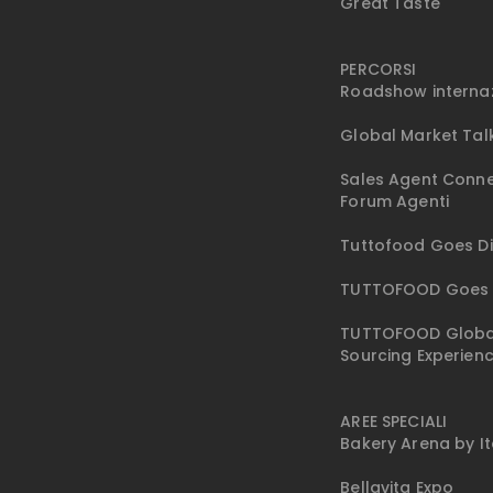
Great Taste
PERCORSI
Roadshow interna
Global Market Tal
Sales Agent Conne
Forum Agenti
Tuttofood Goes Di
TUTTOFOOD Goes 
TUTTOFOOD Globa
Sourcing Experien
AREE SPECIALI
Bakery Arena by I
Bellavita Expo