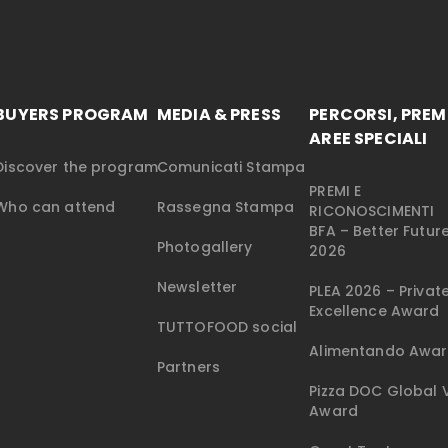
BUYERS PROGRAM
MEDIA & PRESS
PERCORSI, PREMI
AREE SPECIALI
Discover the program
Comunicati Stampa
PREMI E
Who can attend
Rassegna Stampa
RICONOSCIMENTI
BFA – Better Futu
Photogallery
2026
Newsletter
PLEA 2026 – Privat
Excellence Award
TUTTOFOOD social
Alimentando Awa
Partners
Pizza DOC Global V
Award