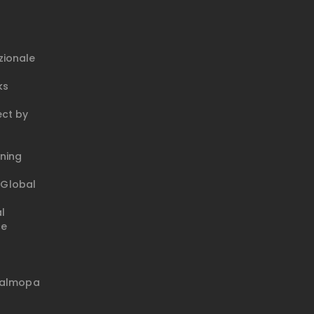
zionale
ks
ct by
ning
Global
l
ce
talmopa