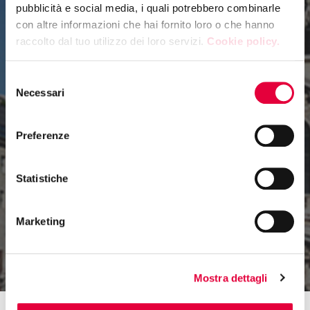
pubblicità e social media, i quali potrebbero combinarle
con altre informazioni che hai fornito loro o che hanno
TUTTOFOOD
raccolto dal tuo utilizzo dei loro servizi.
Cookie policy.
Selezione
2026 BUYERS
Necessari
del
consenso
PROGRAM
Preferenze
APPLICATION
Statistiche
FORM
Marketing
Mostra dettagli