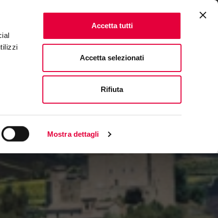
ONALE
FAQ & CONTATTI
IT
|
EN
Accetta tutti
ial
ilizzi
Accetta selezionati
Rifiuta
Mostra dettagli