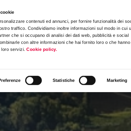
 cookie
ERS PROGRAM
MEDIA & PRESS
EVENTI
ROADSHOW INTERNAZI
rsonalizzare contenuti ed annunci, per fornire funzionalità dei soc
ostro traffico. Condividiamo inoltre informazioni sul modo in cui ut
partner che si occupano di analisi dei dati web, pubblicità e social
ombinarle con altre informazioni che hai fornito loro o che hanno
i loro servizi.
Cookie policy.
Preferenze
Statistiche
Marketing