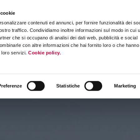
 cookie
ERS PROGRAM
MEDIA & PRESS
EVENTI
ROADSHOW INTERNAZI
rsonalizzare contenuti ed annunci, per fornire funzionalità dei soc
ostro traffico. Condividiamo inoltre informazioni sul modo in cui ut
partner che si occupano di analisi dei dati web, pubblicità e social
ombinarle con altre informazioni che hai fornito loro o che hanno
i loro servizi.
Cookie policy.
Preferenze
Statistiche
Marketing