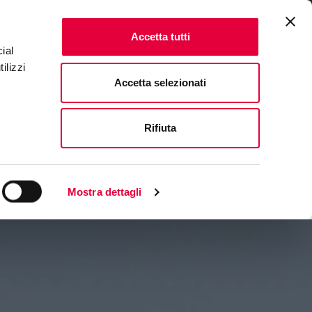
ONALE
FAQ & CONTATTI
IT
|
EN
Accetta tutti
ial
ilizzi
Accetta selezionati
Rifiuta
Mostra dettagli