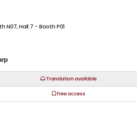
h N07, Hall 7 - Booth P01
arp
Translation available
Free access