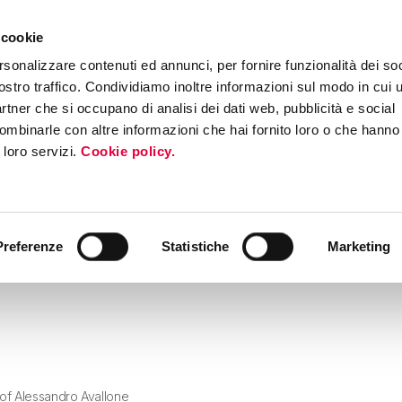
 cookie
ERS PROGRAM
MEDIA & PRESS
INTERNATIONAL ROADSHOW
EV
rsonalizzare contenuti ed annunci, per fornire funzionalità dei soc
ostro traffico. Condividiamo inoltre informazioni sul modo in cui ut
partner che si occupano di analisi dei dati web, pubblicità e social
ombinarle con altre informazioni che hai fornito loro o che hanno
i loro servizi.
Cookie policy.
Preferenze
Statistiche
Marketing
of Alessandro Avallone