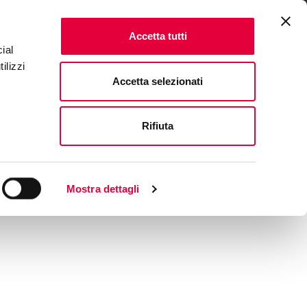
ENTS
FAQ & CONTACTS
IT
|
EN
Accetta tutti
ial
ilizzi
Accetta selezionati
Rifiuta
Mostra dettagli