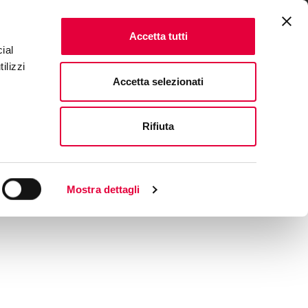
ENTS
FAQ & CONTACTS
IT
|
EN
Accetta tutti
ial
ilizzi
Accetta selezionati
Rifiuta
Mostra dettagli