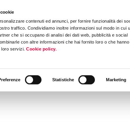
 cookie
ERS PROGRAM
MEDIA & PRESS
INTERNATIONAL ROADSHOW
EV
rsonalizzare contenuti ed annunci, per fornire funzionalità dei soc
ostro traffico. Condividiamo inoltre informazioni sul modo in cui ut
partner che si occupano di analisi dei dati web, pubblicità e social
ombinarle con altre informazioni che hai fornito loro o che hanno
i loro servizi.
Cookie policy.
Preferenze
Statistiche
Marketing