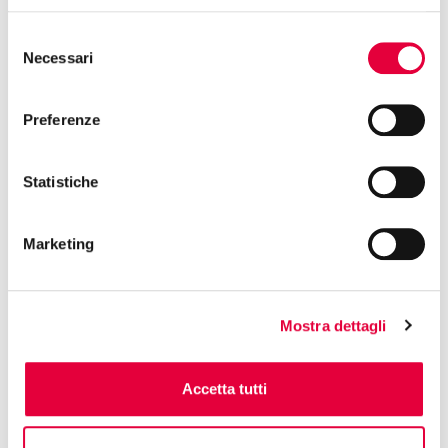
12:30 | HALL 10 - BOOTH F11
Selezione
ENTROTERRA SPA
Necessari
del
Showcooking
consenso
Preferenze
13:00 | HALL 4 - BOOTH L16
COOPERATIVA PESCATORI ARBOREA S .C.A R.L.
Statistiche
Show Cooking – Nieddittas Pronte: pre-
cooked half-shell mussels
Marketing
13:00 | HALL 7 - BOOTH U31
EMME PRODOTTI TIPICI SRL
Mostra dettagli
Masterclass: I Borboni
Accetta tutti
13:00 | HALL 6 - BOOTH L17
DOLCE VIOLA DI PARMA