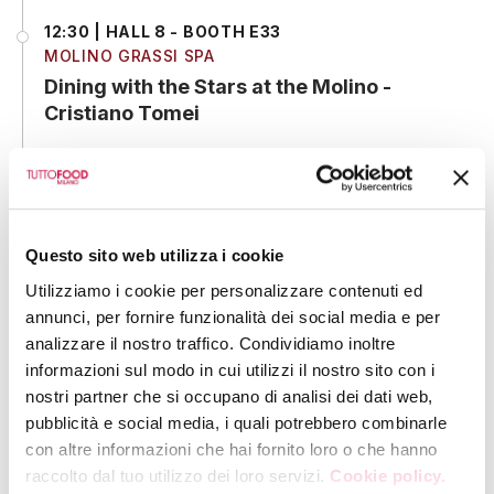
12:30 | HALL 8 - BOOTH E33
MOLINO GRASSI SPA
Dining with the Stars at the Molino -
Cristiano Tomei
12:30 | HALL 2 - BOOTH F07
COMAVICOLA SPA
Showcooking IYO RESTAURANT
Questo sito web utilizza i cookie
Utilizziamo i cookie per personalizzare contenuti ed
annunci, per fornire funzionalità dei social media e per
12:30
analizzare il nostro traffico. Condividiamo inoltre
SPATA CLEMENTINA
informazioni sul modo in cui utilizzi il nostro sito con i
Imported event di Degustazione del vino
nostri partner che si occupano di analisi dei dati web,
Pecorello Dop ed Olio extravergine di
pubblicità e social media, i quali potrebbero combinarle
Oliva Bio
con altre informazioni che hai fornito loro o che hanno
raccolto dal tuo utilizzo dei loro servizi.
Cookie policy.