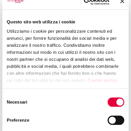
12:00 | HALL 10 - BOOTH E23
Questo sito web utilizza i cookie
ITALIAN NICE - ZICILY FOOD
Utilizziamo i cookie per personalizzare contenuti ed
APERI-ZICILY CU PANI CUNZATU
annunci, per fornire funzionalità dei social media e per
analizzare il nostro traffico. Condividiamo inoltre
informazioni sul modo in cui utilizzi il nostro sito con i
12:00 | HALL 10 - BOOTH K51
nostri partner che si occupano di analisi dei dati web,
RISO ZACCARIA
pubblicità e social media, i quali potrebbero combinarle
Saffron risotto tasting in collaboration
con altre informazioni che hai fornito loro o che hanno
with CIGAC
raccolto dal tuo utilizzo dei loro servizi.
Cookie policy.
Selezione
12:15 | HALL 5 - BOOTH F32
Necessari
del
SELEKTIA ITALIA SRL
consenso
Live Showcooking - Risotto and gnocchi
Preferenze
Truffle Experience