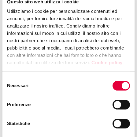
Questo sito web utilizza i cookie
Utilizziamo i cookie per personalizzare contenuti ed
annunci, per fornire funzionalità dei social media e per
analizzare il nostro traffico. Condividiamo inoltre
informazioni sul modo in cui utilizzi il nostro sito con i
nostri partner che si occupano di analisi dei dati web,
pubblicità e social media, i quali potrebbero combinarle
con altre informazioni che hai fornito loro o che hanno
raccolto dal tuo utilizzo dei loro servizi.
Cookie policy.
Consortia activities for local area development
Selezione
Presented by
Consorzio Olio EVO Terre di
Necessari
del
Siena DOP e Associazione QuORE
consenso
TOSCANA DOP e IGP
Preferenze
Phone: +39 3404259228
Statistiche
Free access