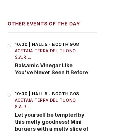
OTHER EVENTS OF THE DAY
10:00 | HALL 5 - BOOTH G08
ACETAIA TERRA DEL TUONO
S.A.R.L.
Balsamic Vinegar Like
You've Never Seen It Before
10:00 | HALL 5 - BOOTH G08
ACETAIA TERRA DEL TUONO
S.A.R.L.
Let yourself be tempted by
this melty goodness! Mini
burgers with a melty slice of