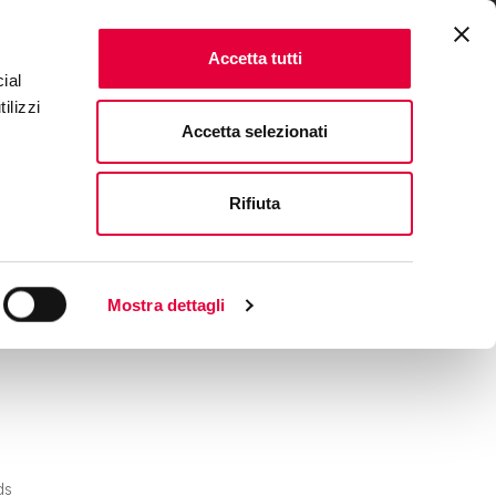
ENTS
FAQ & CONTACTS
IT
|
EN
Accetta tutti
ial
ilizzi
Accetta selezionati
Rifiuta
Mostra dettagli
ds