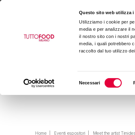
Questo sito web utilizza i
VISIT
EXHIBIT
BUY
Utilizziamo i cookie per pe
media e per analizzare il n
il nostro sito con i nostri 
media, i quali potrebbero c
raccolto dal tuo utilizzo de
Selezione
Necessari
del
consenso
Home
Eventi espositori
Meet the artist Timide