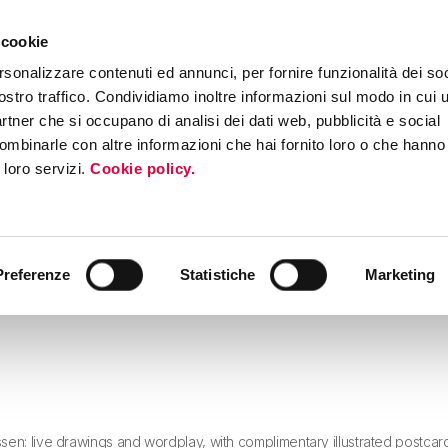
 cookie
ERS PROGRAM
MEDIA & PRESS
INTERNATIONAL ROADSHOW
EV
rsonalizzare contenuti ed annunci, per fornire funzionalità dei soc
ostro traffico. Condividiamo inoltre informazioni sul modo in cui ut
partner che si occupano di analisi dei dati web, pubblicità e social
ombinarle con altre informazioni che hai fornito loro o che hanno
i loro servizi.
Cookie policy.
Preferenze
Statistiche
Marketing
ssen: live drawings and wordplay, with complimentary illustrated postcar