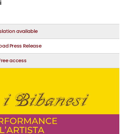
i
lation available
ad Press Release
Free access