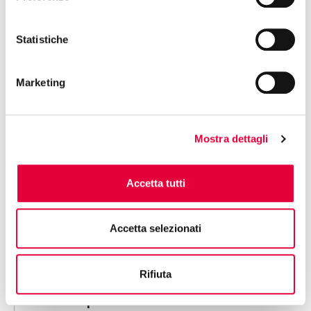
IDENTITY AND TERRITORY: From Local
Roots to an International Vision
Statistiche
12:00 | HALL 4 - BOOTH M25
Marketing
CONSORZIO SIGILLO ITALIANO
SHOW COOKING SESSION
Mostra dettagli
12:00 | HALL 1 - BOOTH T14
VIVOLAT SRL
Accetta tutti
YOGURTELLA The pleasure that evolves
Accetta selezionati
12:15 | HALL 5 - BOOTH F32
SELEKTIA ITALIA SRL
Rifiuta
Live Showcooking – Risotto and gnocchi
Truffle Experience