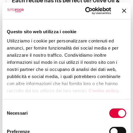
Each recipe has its perfect oil! Olive Oil &
Food Tasting
12:00 | HALL 7 - BOOTH U31
Questo sito web utilizza i cookie
EMME PRODOTTI TIPICI SRL
Utilizziamo i cookie per personalizzare contenuti ed
Masterclass: Michele Friello
annunci, per fornire funzionalità dei social media e per
analizzare il nostro traffico. Condividiamo inoltre
informazioni sul modo in cui utilizzi il nostro sito con i
12:00 | HALL 8 - BOOTH G17
nostri partner che si occupano di analisi dei dati web,
DA RE SPA A SOCIO UNICO
pubblicità e social media, i quali potrebbero combinarle
Meet the artist Timidessen: live drawings
con altre informazioni che hai fornito loro o che hanno
and wordplay, with complimentary
raccolto dal tuo utilizzo dei loro servizi.
Cookie policy.
illustrated postcards
Selezione
Necessari
del
12:00 | HALL 8 - BOOTH M36
consenso
ACCADEMIA NAZIONALE PIZZA DOC DI GIACCOLI
DOC S.R.L.
Preferenze