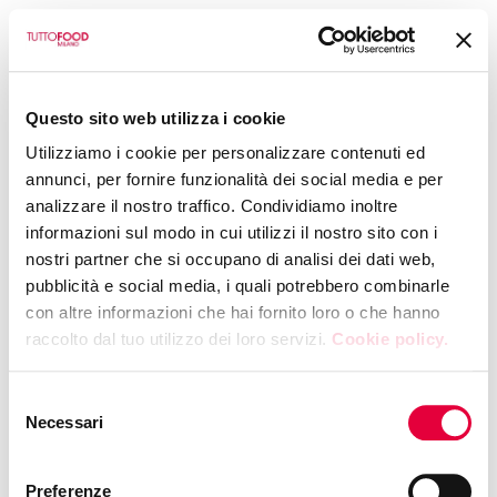
BACK TO CALENDAR
Questo sito web utilizza i cookie
CIHEAM BARI
Utilizziamo i cookie per personalizzare contenuti ed
Guided tastings of
annunci, per fornire funzionalità dei social media e per
analizzare il nostro traffico. Condividiamo inoltre
local products from
informazioni sul modo in cui utilizzi il nostro sito con i
nostri partner che si occupano di analisi dei dati web,
Albania and Bosnia
pubblicità e social media, i quali potrebbero combinarle
con altre informazioni che hai fornito loro o che hanno
and Herzegovina
raccolto dal tuo utilizzo dei loro servizi.
Cookie policy.
TUESDAY, 12 MAY 2026
|
15:30
Selezione
Hall 4 - Booth P25
Necessari
del
consenso
Preferenze
Mountain lands and ancient traditions: a journey through