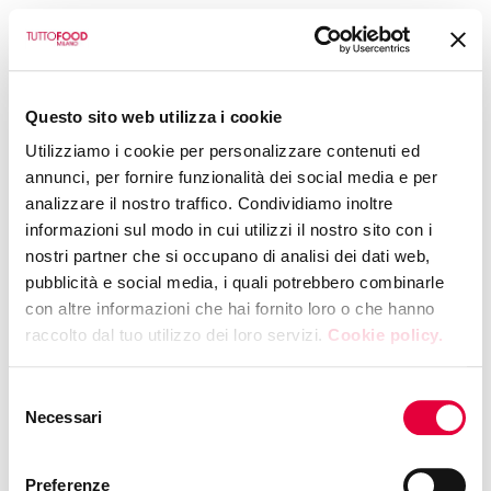
BACK TO CALENDAR
Questo sito web utilizza i cookie
LA COLLINA TOSCANA SPA
Utilizziamo i cookie per personalizzare contenuti ed
MALDON SALT &
annunci, per fornire funzionalità dei social media e per
analizzare il nostro traffico. Condividiamo inoltre
MIXOLOGY
informazioni sul modo in cui utilizzi il nostro sito con i
nostri partner che si occupano di analisi dei dati web,
MONDAY, 11 MAY 2026
|
16:00
pubblicità e social media, i quali potrebbero combinarle
Hall 5 - Booth K25
con altre informazioni che hai fornito loro o che hanno
raccolto dal tuo utilizzo dei loro servizi.
Cookie policy.
Salt meets Mix
Selezione
Necessari
del
Presented by
MONTOSCO
consenso
Preferenze