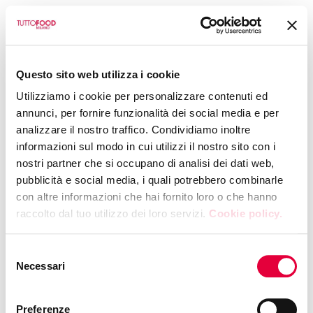
BACK TO CALENDAR
Questo sito web utilizza i cookie
LE CONSERVE DAUNE SRL
Utilizziamo i cookie per personalizzare contenuti ed
NUNZIA BELLOMO -
annunci, per fornire funzionalità dei social media e per
analizzare il nostro traffico. Condividiamo inoltre
COOKING SHOW 11:30
informazioni sul modo in cui utilizzi il nostro sito con i
nostri partner che si occupano di analisi dei dati web,
- 15:30 | 12 - 13 May
pubblicità e social media, i quali potrebbero combinarle
con altre informazioni che hai fornito loro o che hanno
TUESDAY, 12 MAY 2026
|
11:30
raccolto dal tuo utilizzo dei loro servizi.
Cookie policy.
Hall 7 - Booth U26
Selezione
Necessari
del
consenso
Preferenze
NUNZIA BELLOMO – COOKING SHOW 11:30 – 15:30 |12