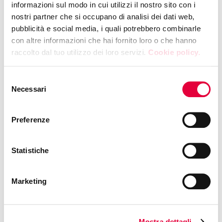
informazioni sul modo in cui utilizzi il nostro sito con i
nostri partner che si occupano di analisi dei dati web,
pubblicità e social media, i quali potrebbero combinarle
con altre informazioni che hai fornito loro o che hanno
raccolto dal tuo utilizzo dei loro servizi.
Cookie policy.
Selezione
Necessari
del
consenso
Preferenze
Statistiche
Pasticciotto tiramisu’ moment
Marketing
Presented by
Gabriele Nestola
Phone: +39 3288428804
Mostra dettagli