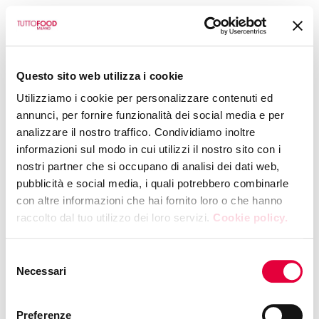
BACK TO CALENDAR
Questo sito web utilizza i cookie
PASTA GIRARDI BUSINESS SRL
Utilizziamo i cookie per personalizzare contenuti ed
Product
annunci, per fornire funzionalità dei social media e per
analizzare il nostro traffico. Condividiamo inoltre
tasting/showcooking
informazioni sul modo in cui utilizzi il nostro sito con i
nostri partner che si occupano di analisi dei dati web,
at the booth
pubblicità e social media, i quali potrebbero combinarle
con altre informazioni che hai fornito loro o che hanno
TUESDAY, 12 MAY 2026
|
11:00
raccolto dal tuo utilizzo dei loro servizi.
Cookie policy.
Hall 4 - Booth M21
Selezione
Necessari
del
In collaboration with Associazione dei Cuochi della Mole
consenso
and Associazione dei Cuochi Meneghini
Preferenze