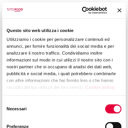
BACK TO CALENDAR
Questo sito web utilizza i cookie
CIA - AGRICOLTORI ITALIANI
Utilizziamo i cookie per personalizzare contenuti ed
SHOW COOKING EVO
annunci, per fornire funzionalità dei social media e per
analizzare il nostro traffico. Condividiamo inoltre
Gastronomy
informazioni sul modo in cui utilizzi il nostro sito con i
nostri partner che si occupano di analisi dei dati web,
TUESDAY, 12 MAY 2026
|
14:45
pubblicità e social media, i quali potrebbero combinarle
Hall 10 - Booth F47
con altre informazioni che hai fornito loro o che hanno
raccolto dal tuo utilizzo dei loro servizi.
Cookie policy.
Prepared by Chef Emanuele Natalizio with EVO oil OP
Selezione
Calabria Olivicola
Necessari
del
consenso
Presented by
Cia-Agricoltori Italiani | Italia
Olivicola Consorzio Nazionale
Preferenze