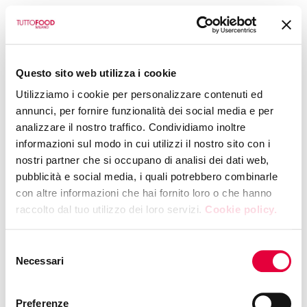
BACK TO CALENDAR
Questo sito web utilizza i cookie
COOPERATIVA PESCATORI ARBOREA S .C.A R.L.
Utilizziamo i cookie per personalizzare contenuti ed
Show Cooking -
annunci, per fornire funzionalità dei social media e per
analizzare il nostro traffico. Condividiamo inoltre
Nieddittas Pronte:
informazioni sul modo in cui utilizzi il nostro sito con i
nostri partner che si occupano di analisi dei dati web,
shelled and
pubblicità e social media, i quali potrebbero combinarle
con altre informazioni che hai fornito loro o che hanno
precooked mussels
raccolto dal tuo utilizzo dei loro servizi.
Cookie policy.
TUESDAY, 12 MAY 2026
|
11:30
Selezione
Hall 4 - Booth L16
Necessari
del
consenso
Preferenze
Nieddittas Pronte: shelled and precooked mussels meet