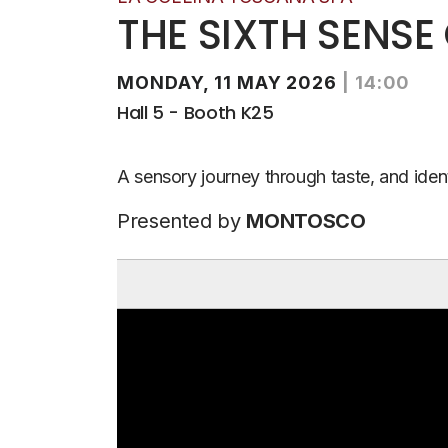
THE SIXTH SENSE
MONDAY, 11 MAY 2026
|
14:00
Hall 5 - Booth K25
A sensory journey through taste, and iden
Presented by
MONTOSCO