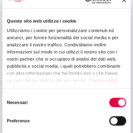
12:30 - 14:30
Questo sito web utilizza i cookie
TUTTOBIO ARENA - PAD. 5
Utilizziamo i cookie per personalizzare contenuti ed
Today's EU organic market: key figures
annunci, per fornire funzionalità dei social media e per
and consumer trends
analizzare il nostro traffico. Condividiamo inoltre
informazioni sul modo in cui utilizzi il nostro sito con i
nostri partner che si occupano di analisi dei dati web,
12:30 - 14:00
pubblicità e social media, i quali potrebbero combinarle
TUTTOBIO ARENA – HALL 5
con altre informazioni che hai fornito loro o che hanno
raccolto dal tuo utilizzo dei loro servizi.
Cookie policy.
Today's EU organic market: key figures
and consumer trends
Selezione
Necessari
del
consenso
12:30 - 13:00
INTERNATIONAL STARTUP AREA BY SESAMERS - HALL 2
Preferenze
Why Italy is the Hottest FoodTech Hub in