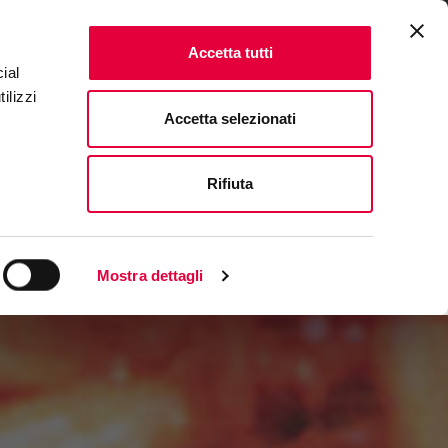
ENTS
FAQ & CONTACTS
IT
|
EN
Accetta tutti
ial
ilizzi
Accetta selezionati
Rifiuta
Mostra dettagli