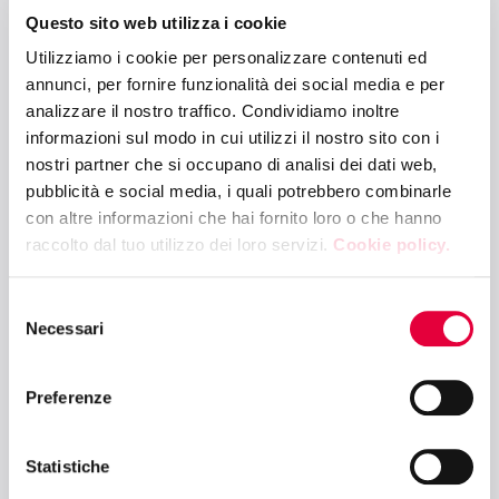
11:00 - 11:45
Questo sito web utilizza i cookie
TUTTOFOOD HALL (CORSO ITALIA)
Utilizziamo i cookie per personalizzare contenuti ed
Inaugurazione
annunci, per fornire funzionalità dei social media e per
analizzare il nostro traffico. Condividiamo inoltre
informazioni sul modo in cui utilizzi il nostro sito con i
11:30 - 12:15
nostri partner che si occupano di analisi dei dati web,
AREPO VISION ARENA - FLAVORS HUB
pubblicità e social media, i quali potrebbero combinarle
con altre informazioni che hai fornito loro o che hanno
Cooking Show "PIEMONTE"
raccolto dal tuo utilizzo dei loro servizi.
Cookie policy.
12:30 - 14:00
Selezione
FRUIT & VEG ARENA - PAD. 4
Necessari
del
consenso
Export di ortofrutta italiana tra sfide e
opportunità
Preferenze
Statistiche