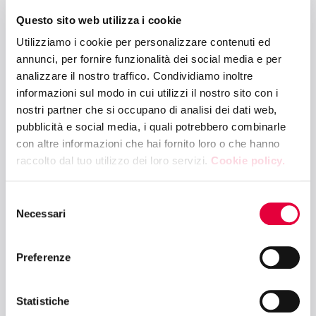
11:00 - 11:45
Questo sito web utilizza i cookie
TUTTOFOOD HALL (CORSO ITALIA)
Utilizziamo i cookie per personalizzare contenuti ed
Inaugurazione
annunci, per fornire funzionalità dei social media e per
analizzare il nostro traffico. Condividiamo inoltre
informazioni sul modo in cui utilizzi il nostro sito con i
11:30 - 12:15
nostri partner che si occupano di analisi dei dati web,
AREPO VISION ARENA - FLAVORS HUB
pubblicità e social media, i quali potrebbero combinarle
con altre informazioni che hai fornito loro o che hanno
Cooking Show "PIEMONTE"
raccolto dal tuo utilizzo dei loro servizi.
Cookie policy.
Selezione
12:30 - 14:00
Necessari
del
FRUIT & VEG ARENA - PAD. 4
consenso
Export di ortofrutta italiana tra sfide e
Preferenze
opportunità
Statistiche