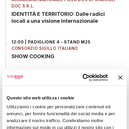
DOC S.R.L.
IDENTITÀ E TERRITORIO: Dalle radici
locali a una visione internazionale
12:00 | PADIGLIONE 4 - STAND M25
CONSORZIO SIGILLO ITALIANO
SHOW COOKING
12:00 | PADIGLIONE 4 - STAND M13
PASTIFICIO GROPPI S.A.S.
Eccellenza d’origine - Prodotti al Tartufo
Questo sito web utilizza i cookie
Nero di Pecorara De.Co.
Utilizziamo i cookie per personalizzare contenuti ed
annunci, per fornire funzionalità dei social media e per
12:00 | PADIGLIONE 1 - STAND T14
analizzare il nostro traffico. Condividiamo inoltre
VIVOLAT SRL
informazioni sul modo in cui utilizzi il nostro sito con i