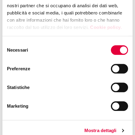
YOGURTELLA Il piacere che evolve
nostri partner che si occupano di analisi dei dati web,
pubblicità e social media, i quali potrebbero combinarle
con altre informazioni che hai fornito loro o che hanno
12:15 | PADIGLIONE 5 - STAND F32
raccolto dal tuo utilizzo dei loro servizi.
Cookie policy.
SELEKTIA ITALIA SRL
Live Showcooking – Risotto and gnocchi
Selezione
Truffle Experience
Necessari
del
consenso
Preferenze
12:15 | PADIGLIONE 10 - STAND F47
CIA - AGRICOLTORI ITALIANI
MEETING TALK | “Le regole si scrivono a
Statistiche
Madrid, i flussi commerciali cambiano
direzione. L’Italia deve alzare barriere o
Marketing
aprire porte?”
12:30 | PADIGLIONE 2 - STAND F07
Mostra dettagli