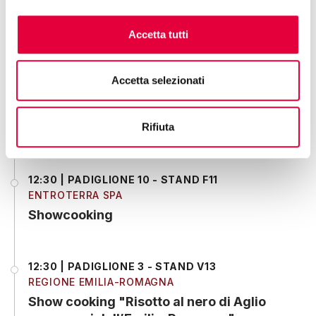
COMAVICOLA SPA
Showcooking Gong Oriental Attitude
Accetta tutti
12:30 | SPAZIO CONVEGNI AREPO
Accetta selezionati
REGIONE PUGLIA
Talk "PUGLIA IN TAVOLA. Identità, storie e
futuro di una terra che sa di buono."
Rifiuta
12:30 | PADIGLIONE 10 - STAND F11
ENTROTERRA SPA
Showcooking
12:30 | PADIGLIONE 3 - STAND V13
REGIONE EMILIA-ROMAGNA
Show cooking "Risotto al nero di Aglio